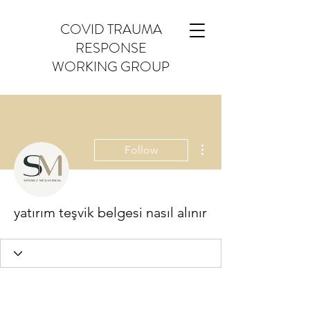
COVID TRAUMA
RESPONSE
WORKING GROUP
More actions
Follow
yatırım teşvik belgesi nasıl alınır