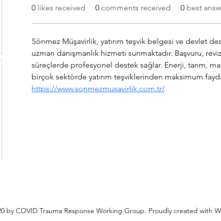
0
likes received
0
comments received
0
best answ
Sönmez Müşavirlik, yatırım teşvik belgesi ve devlet des
uzman danışmanlık hizmeti sunmaktadır. Başvuru, revi
süreçlerde profesyonel destek sağlar. Enerji, tarım, mad
birçok sektörde yatırım teşviklerinden maksimum fayda
https://www.sonmezmusavirlik.com.tr/
0 by COVID Trauma Response Working Group. Proudly created with W