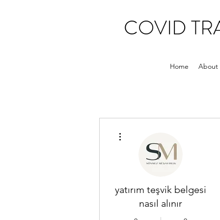
COVID T
Home
About
More actions
yatırım teşvik belgesi
nasıl alınır