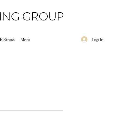
ING GROUP
Log In
h Stress
More