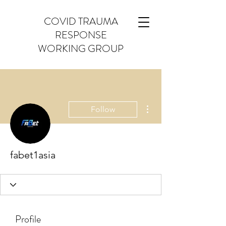
COVID TRAUMA
RESPONSE
WORKING GROUP
More actions
Follow
fabet1asia
Profile