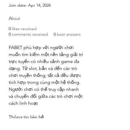
Join date: Apr 14, 2026
About
0
likes received
0
comments received
0
best answers
FABET phù hợp với người chơi 
muốn tìm kiếm một nền tảng giải trí 
trực tuyến có nhiều sảnh game đa 
dạng. Từ slot, bắn cá đến các trò 
chơi truyền thống, tất cả đều được 
tích hợp trong cùng một hệ thống. 
Người chơi có thể truy cập nhanh 
và chuyển đổi giữa các trò chơi một 
cách linh hoạt
Thông tin liên hệ
Website: 
https://fabet1.asia/